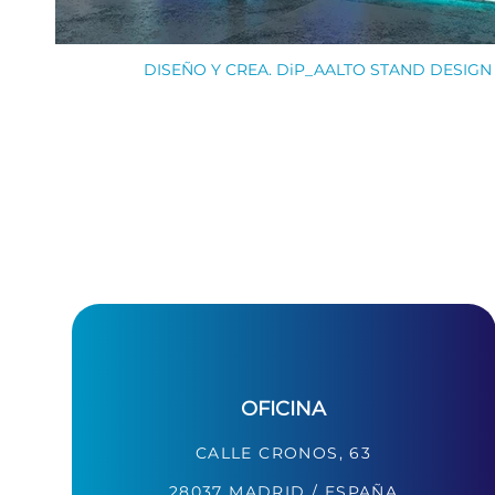
DISEÑO Y CREA. DiP_AALTO STAND DESIGN
OFICINA
CALLE CRONOS, 63
28037 MADRID / ESPAÑA