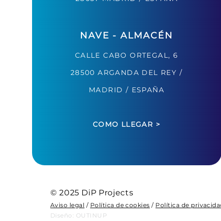
STANDS DE DISEÑO DiP_AB.BIOTICS_VITAFO
NAVE - ALMACÉN
CALLE CABO ORTEGAL, 6
28500 ARGANDA DEL REY /
DISEÑO Y CREA. DiP_AALTO
MADRID / ESPAÑA
COMO LLEGAR >
© 2025 DiP Projects
Aviso legal
/
Política de cookies
/
Política de privacid
Diseño: OUTINUP