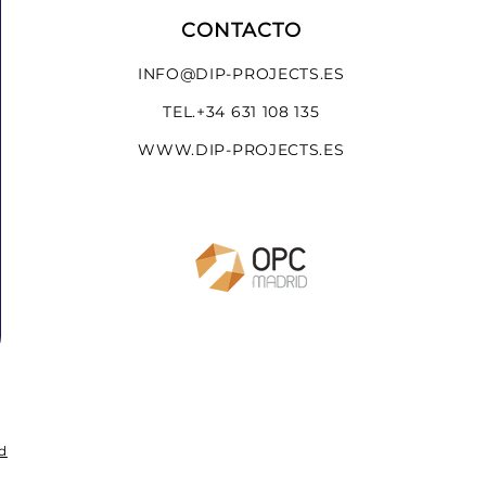
ODS
STANDS DE DISEÑO DiP_MOTRIO EQUIPAU
CONTACTO
INFO@DIP-PROJECTS.ES
TEL.
+34 631 108 135
WWW.DIP-PROJECTS.ES
DISEÑO Y CREA. DiP_FRINSA CONX
ad