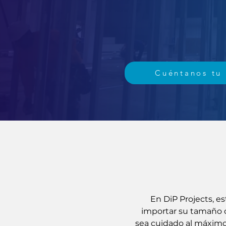
Cuéntanos tu
En DiP Projects, es
importar su tamaño o
sea cuidado al máximo.